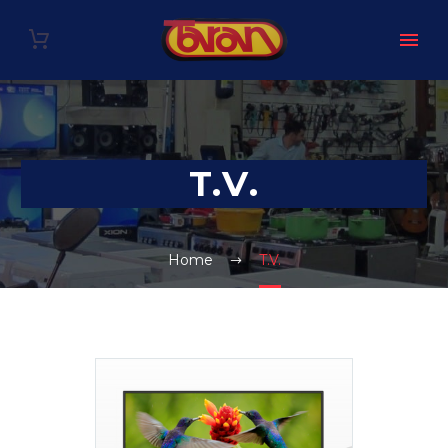
T.V.
Home
T.V.