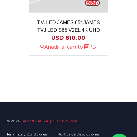
T.V. LED JAMES 65″ JAMES
TVJ LED S65 V2EL 4K UHD
USD
810.00
Añadir al carrito
© 2026
Taran & CIA S.A. | 210205820018
Términos y Condiciones
Política de Devoluciones