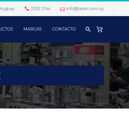
 Uruguay
2292 2164
info@taran.com.uy
UCTOS
MARCAS
CONTACTO
E