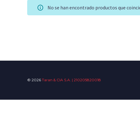
No se han encontrado productos que coincid
© 2026
Taran & CIA S.A. | 210205820018