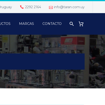
 Uruguay
2292 2164
info@taran.com.uy
UCTOS
MARCAS
CONTACTO