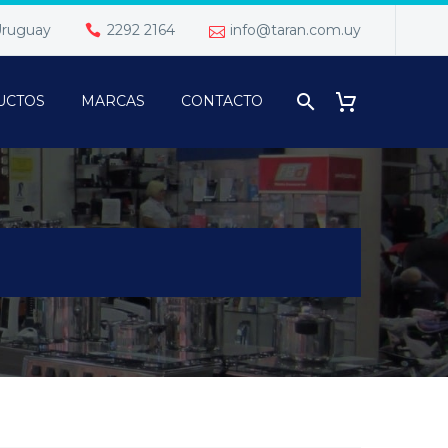
 Uruguay
2292 2164
info@taran.com.uy
UCTOS
MARCAS
CONTACTO