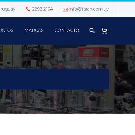
 Uruguay
2292 2164
info@taran.com.uy
UCTOS
MARCAS
CONTACTO