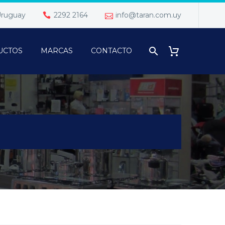
 Uruguay
2292 2164
info@taran.com.uy
UCTOS
MARCAS
CONTACTO