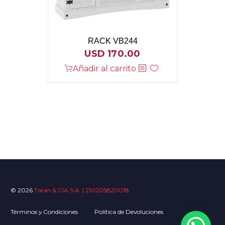
RACK VB244
USD
170.00
Añadir al carrito
© 2026
Taran & CIA S.A. | 210205820018
Términos y Condiciones
Política de Devoluciones