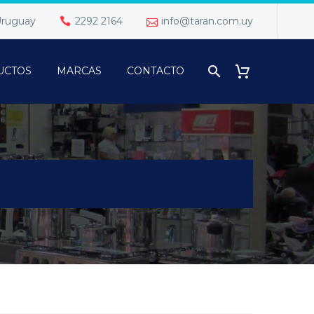
 Uruguay
2292 2164
info@taran.com.uy
UCTOS
MARCAS
CONTACTO