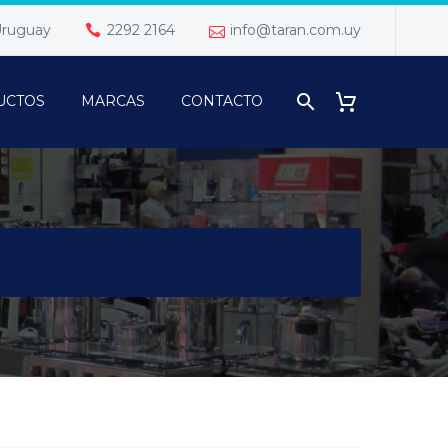
 Uruguay
2292 2164
info@taran.com.uy
UCTOS
MARCAS
CONTACTO