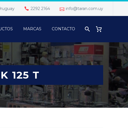
 Uruguay
2292 2164
info@taran.com.uy
UCTOS
MARCAS
CONTACTO
 125 T