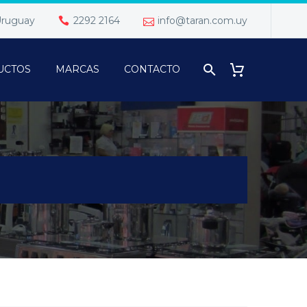
 Uruguay
2292 2164
info@taran.com.uy
UCTOS
MARCAS
CONTACTO