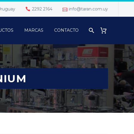
 Uruguay
2292 2164
info@taran.com.uy
UCTOS
MARCAS
CONTACTO
NIUM