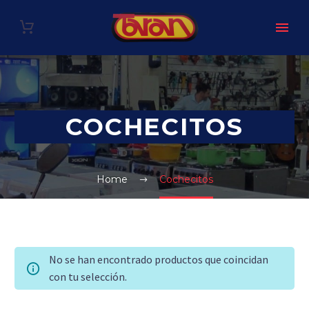
COCHECITOS
Home
Cochecitos
No se han encontrado productos que coincidan
con tu selección.