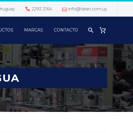
 Uruguay
2292 2164
info@taran.com.uy
UCTOS
MARCAS
CONTACTO
GUA