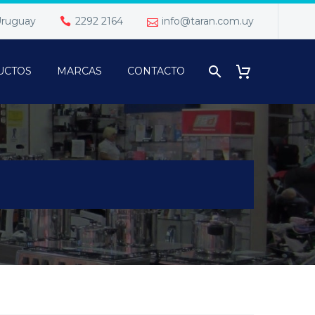
 Uruguay
2292 2164
info@taran.com.uy
UCTOS
MARCAS
CONTACTO