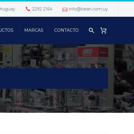
 Uruguay
2292 2164
info@taran.com.uy
UCTOS
MARCAS
CONTACTO