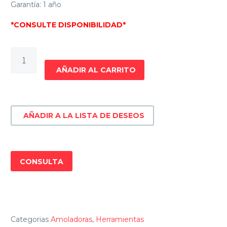
Garantía: 1 año
*CONSULTE DISPONIBILIDAD*
AMOLADORA
ANGULAR
AÑADIR AL CARRITO
4
½”
GLADIATOR
AÑADIR A LA LISTA DE DESEOS
PRO
AA715/220
cantidad
CONSULTA
Categorias
Amoladoras
,
Herramientas