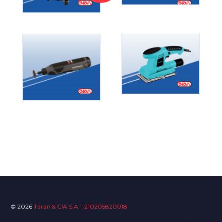
© 2026
Taran & CIA S.A. | 210205820018