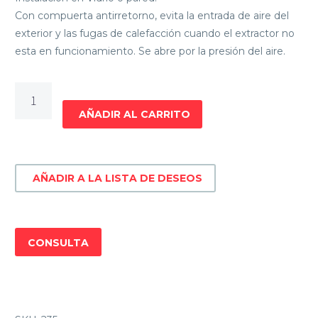
Con compuerta antirretorno, evita la entrada de aire del
exterior y las fugas de calefacción cuando el extractor no
esta en funcionamiento. Se abre por la presión del aire.
EXTRACTOR
DE
AÑADIR AL CARRITO
COCINA
SOLER
&
AÑADIR A LA LISTA DE DESEOS
PALAU
Decor
300C
cantidad
CONSULTA