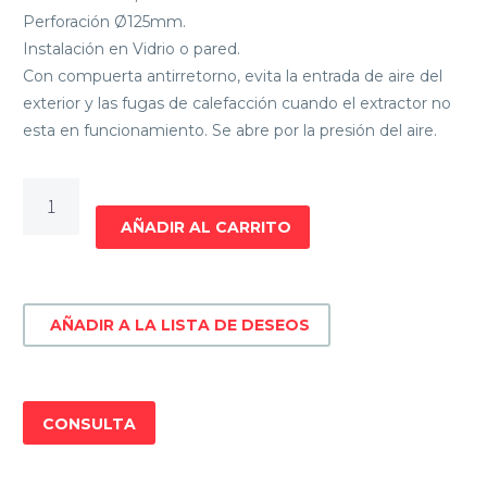
Perforación Ø125mm.
Instalación en Vidrio o pared.
Con compuerta antirretorno, evita la entrada de aire del
exterior y las fugas de calefacción cuando el extractor no
esta en funcionamiento. Se abre por la presión del aire.
EXTRACTOR
DE
AÑADIR AL CARRITO
COCINA
SOLER
&
AÑADIR A LA LISTA DE DESEOS
PALAU
Decor
200
C
CONSULTA
cantidad